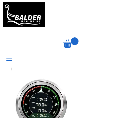
TEL +47
47 46 66 88
Telefontid
1200-1500
Mandag - Fredag
post@baldermarine.no